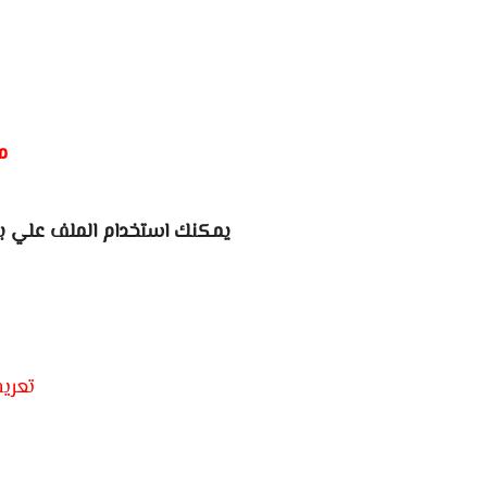
م
يمكنك استخدام الملف علي ببجي الك
تعري