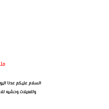
مل
السلام عليكم عدنا الي
وتفعيلات وحشيه للا