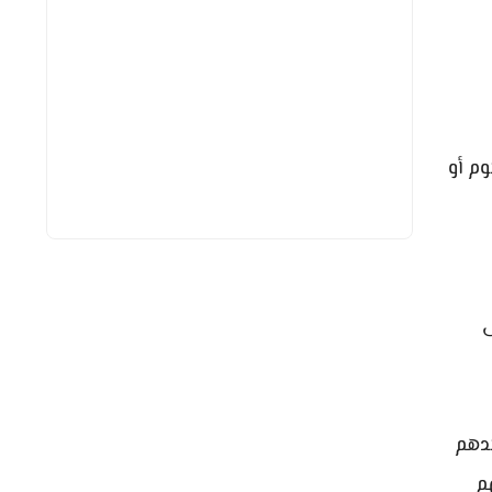
وم أو
ى
جدهم
م