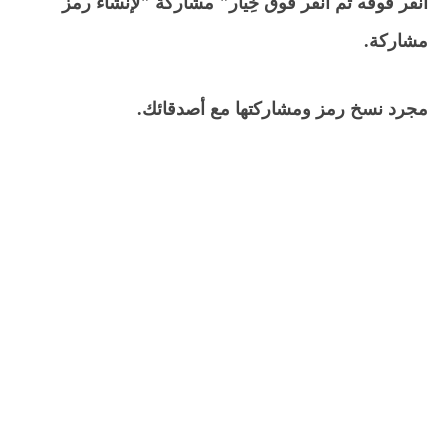
انقر فوقه ثم انقر فوق خِيار" مشاركة "لإنشاء رمز
مشاركة.
مجرد نسخ رمز ومشاركتها مع أصدقائك.