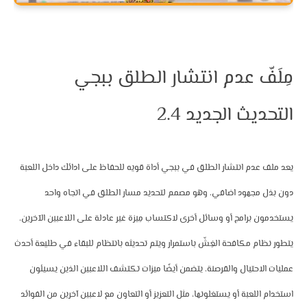
مِلَفّ عدم انتشار الطلق ببجي 
التحديث الجديد 2.4
يعد ملف عدم انتشار الطلق في ببجي أداة قويه للحفاظ على ادائك داخل اللعبة 
دون بذل مجهود اضافي. وهو مصمم لتحديد مسار الطلق في اتجاه واحد 
يستخدمون برامج أو وسائل أخرى لاكتساب مِيزة غير عادلة على اللاعبين الآخرين. 
يتطور نظام مكافحة الغِشّ باستمرار ويتم تحديثه بانتظام للبقاء في طليعة أحدث 
عمليات الاحتيال والقرصنة. يتضمن أيضًا ميزات تكتشف اللاعبين الذين يسيئون 
استخدام اللعبة أو يستغلونها، مثل التعزيز أو التعاون مع لاعبين آخرين من الفوائد 