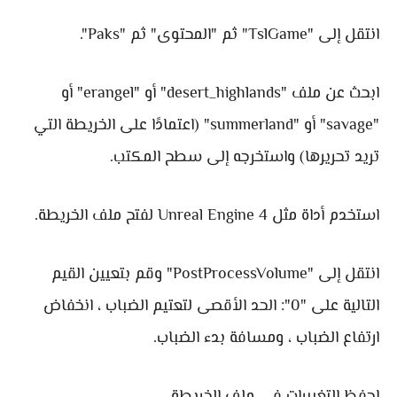
انتقل إلى "TslGame" ثم "المحتوى" ثم "Paks".
ابحث عن ملف "desert_highlands" أو "erangel" أو
"savage" أو "summerland" (اعتمادًا على الخريطة التي
تريد تحريرها) واستخرجه إلى سطح المكتب.
استخدم أداة مثل Unreal Engine 4 لفتح ملف الخريطة.
انتقل إلى "PostProcessVolume" وقم بتعيين القيم
التالية على "0": الحد الأقصى لتعتيم الضباب ، انخفاض
ارتفاع الضباب ، ومسافة بدء الضباب.