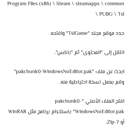
Program Files (x86) \ Steam \ steamapps \ common
\ PUBG \ Tsl
حدد موقع مجلد "TslGame" وافتحه.
انتقل إلى "المحتوى" ثم "باكس".
ابحث عن ملف "pakchunk0-WindowsNoEditor.pak"
وقم بعمل نسخة احتياطية منه.
افتح الملف الأصلي "pakchunk0-
WindowsNoEditor.pak" باستخدام برنامج مثل WinRAR
أو 7-Zip.