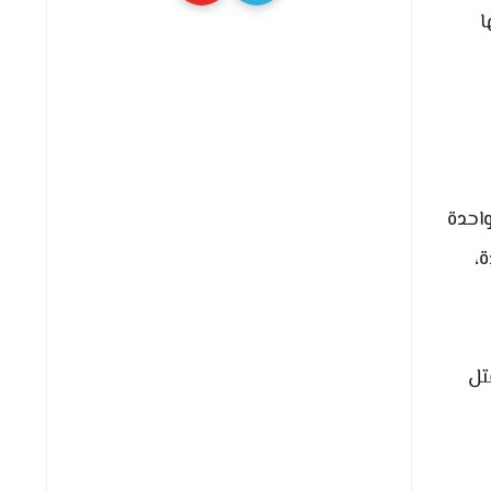
ا
احدة
،
تل