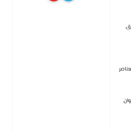
ق.
عناصر
وان