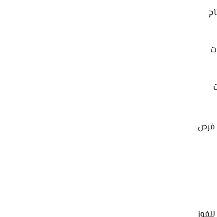
اج
ت
 فرص
للفوز