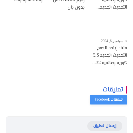
كوريه وعالميه
وايم أسست أمن
وشنطه وخوذه
التحديث الجديد...
بدون بان
سبتمبر 6, 2024
ملف زياده الدمج
التحديث الجديد 3.3
كوريه وعالميه 32...
تعليقات
إرسال تعليق