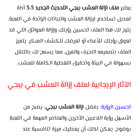
يعتبر
ملف ازالة العشب ببجي التحديث الجديد 3.3
أداة
تعديل تستخدم لإزالة العشب والنباتات الزائدة في اللعبة.
يتيح لك هذا الملف تحسين رؤيتك وإزالة العوائق التي قد
تعوق رؤيتك للأعداء أو تعرضك للكشف المبكر. يتميز
الملف بتصميمه النحيف والمرن، مما يسمح لك بالتنقل
بسهولة في البيئة وتحقيق التغطية الكاملة للعشب.
الآثار الإيجابية لملف إزالة العشب في ببجي
تحسين الرؤية
: بفضل ا
زالة العشب ببجي
، يصبح من
الأسهل رؤية اللاعبين الآخرين والعناصر المهمة في اللعبة
بوضوح. يمكن لذلك أن يعطيك ميزة تنافسية عند