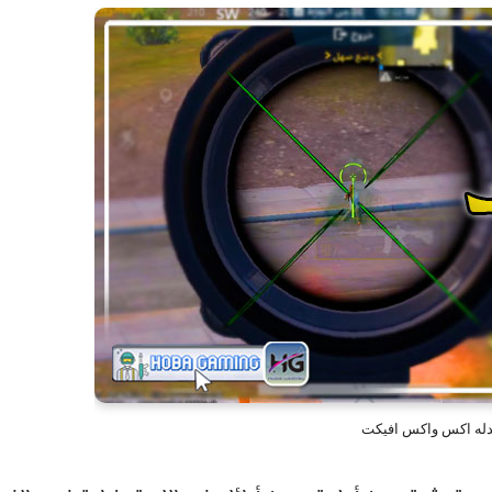
له اكس واكس افيكت