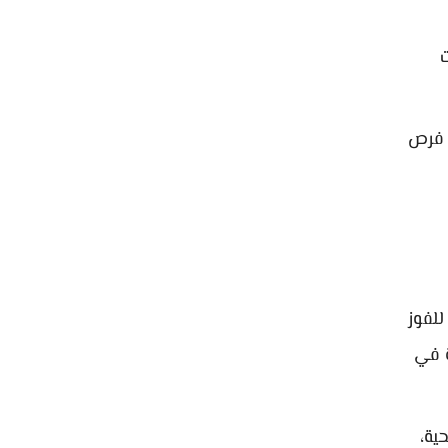
 فرص
للفوز
ة في
ية،