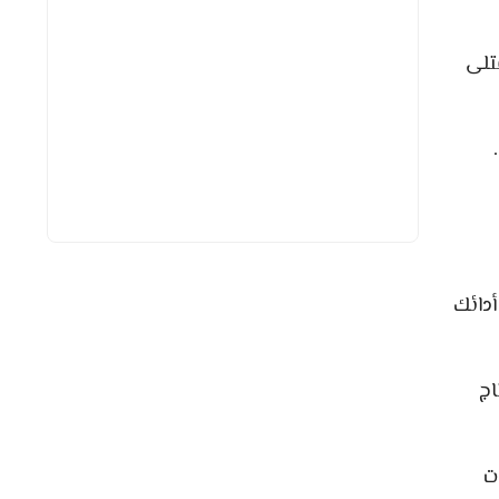
تلى
أدائك
اج
ت