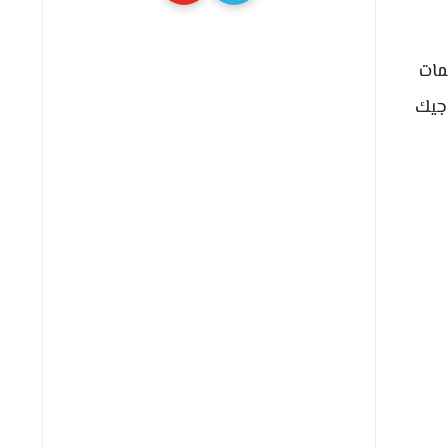
مات
جيك