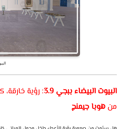
البيو
البيوت البيضاء ببجي 3.9
: رؤية خارقة،
من
هوبا جيمنج
هل سئمت من صعوبة رؤية الأعداء داخل وحول المباني ذات