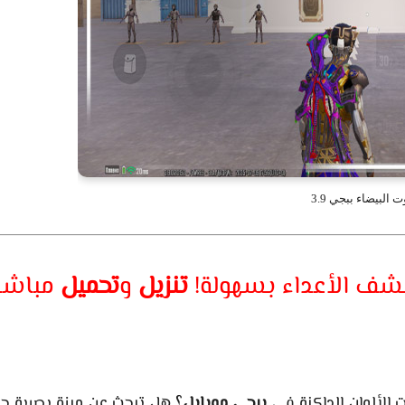
ت البيضاء ببجي 3.9
 كشف الأعداء بسهولة!
تنزيل
و
تحميل
مباشر
 الألوان الداكنة في
ببجي موبايل
؟ هل تبحث عن ميزة بصرية ح