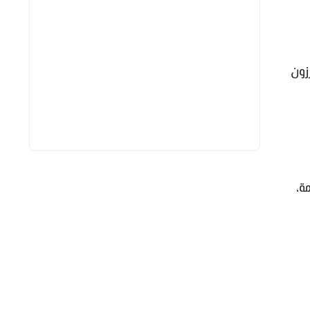
زون
ة،