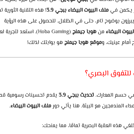
ر يكمن في
ملف البيوت البيضاء ببجي 3.9
! هذه التقنية الثورية ت
ء يبرزون بوضوح تام، حتى في الظلال. للحصول على هذه الرؤية
بيوت البيضاء
من
هوبا جيمنج
(Hoba Gaming). استعد لتجربة 
أمام عينيك، و
موقع هوبا جيمنج
هو بوابتك لذلك!
 للتفوق البصري؟
ة في حسم المعارك.
تحديث ببجي 3.9
يقدم تحسينات رسومية قد
داء المندمجين مع البيئة. هنا يأتي دور
ملف البيوت البيضاء
.
لغي هذه العقبة البصرية تمامًا، مما يمنحك: