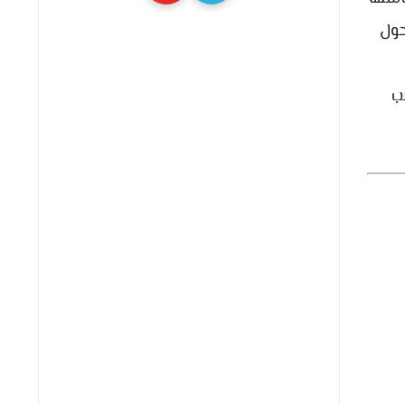
حول
لعب