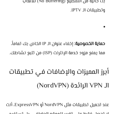
بث خالية من التقطيع (No Buffering) للألعاب
وتطبيقات الـ IPTV.
حماية الخصوصية:
إخفاء عنوان الـ IP الخاص بك تماماً،
مما يمنع مزود خدمة الإنترنت (ISP) من تتبع نشاطك.
أبرز المميزات والإضافات في تطبيقات
الـ VPN الرائدة (NordVPN)
عند تحميل تطبيقات مثل NordVPN أو ExpressVPN، أنت