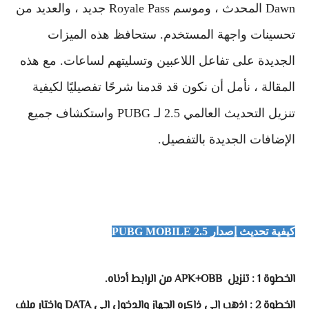
Dawn المحدث ، وموسم Royale Pass جديد ، والعديد من
تحسينات واجهة المستخدم. ستحافظ هذه الميزات
الجديدة على تفاعل اللاعبين وتسليتهم لساعات. مع هذه
المقالة ، نأمل أن نكون قد قدمنا شرحًا تفصيليًا لكيفية
تنزيل التحديث العالمي 2.5 لـ PUBG واستكشاف جميع
الإضافات الجديدة بالتفصيل.
كيفية تحديث إصدار PUBG MOBILE 2.5
الخطوة 1
: تنزيل APK+OBB من الرابط أدناه.
الخطوة 2
: اذهب إلى ذاكره الجهاز والدخول الي DATA واختار ملف