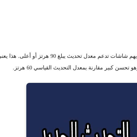
يُعد Config 90 Frame مفيدًا بشكل خاص للاعبين الذين لديهم شاشات تدعم معدل تحديث يبلغ 90 هرتز أو