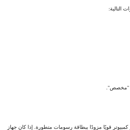
د "مخصص".
كين Config 90 Frame يتطلب جهاز كمبيوتر قويًا مزودًا ببطاقة رسومات متطورة. إذا كان جهاز