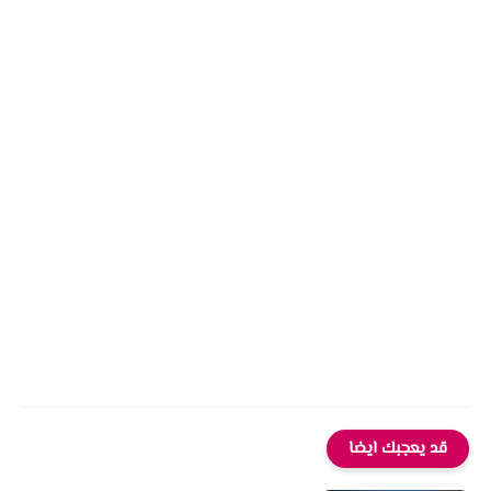
قد يعجبك ايضا