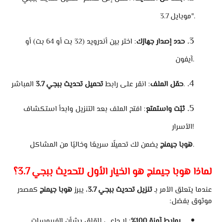
موبايل 3.7".
حدد إصدار جهازك
: اختر بين أندرويد (32 بت أو 64 بت) أو
آيفون.
المباشر.
حمّل الملف
: انقر على رابط
تحميل تحديث ببجي 3.7
ثبّت واستمتع
: افتح الملف بعد التنزيل وابدأ استكشاف
الأسرار!
يضمن لك تحميلًا سريعًا وخاليًا من المشاكل.
هوبا جيمنج
لماذا هوبا جيمنج هو الخيار الأول لتحديث ببجي 3.7؟
عندما يتعلق الأمر بـ
تنزيل تحديث ببجي 3.7
، يبرز
هوبا جيمنج
كمصدر
موثوق بفضل:
: لا داعي للقلق بشأن الفيروسات.
روابط آمنة 100%