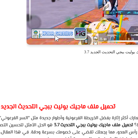
وليت ببجي التحديث الجديد 3.7
تحميل
ملف
ماجيك
بوليت
ببجي
التحديث
الجديد
عارك
أكثر
إثارة
بفضل
الخريطة
الفرعونية
وأطوار
جديدة
مثل
"السر
الفرعوني"
؟
تحميل
ملف
ماجيك
بوليت
ببجي
التحديث
3.7
هو
الحل
الأمثل
لتحسين
التص
رأس
العدو،
مما
يجعلك
تقضي
على
خصومك
بسرعة
ودقة.
في
هذا
المقال،