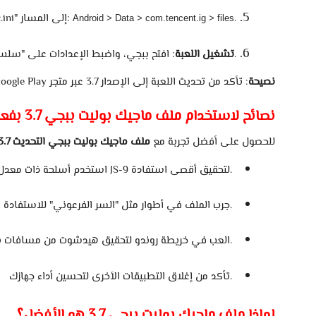
.
المسار:
إلى
.ini"
Android > Data > com.tencent.ig > files
محسنة.
تشغيل
اللعبة
:
افتح
ببجي،
واضبط
الإعدادات
على
"سلس
نصيحة
:
تأكد
من
تحديث
اللعبة
إلى
الإصدار
3.7
عبر
متجر
Play
oogle
نصائح
لاستخدام
ملف
ماجيك
بوليت
ببجي
3.7
بفعا
للحصول
على
أفضل
تجربة
مع
ملف
ماجيك
بوليت
ببجي
التحديث
3.7
استفادة.
لتحقيق
أقصى
JS-9
استخدم
أسلحة
ذات
معدل
المعابد.
جرب
الملف
في
أطوار
مثل
"السر
الفرعوني"
للاستفادة
م
بعيدة.
العب
في
خريطة
روندو
لتحقيق
هيدشوت
من
مسافات
جهازك.
تأكد
من
إغلاق
التطبيقات
الأخرى
لتحسين
أداء
لماذا
ملف
ماجيك
بوليت
ببجي
3.7
هو
الأفضل؟