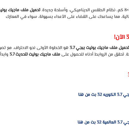
كم،
نظام
الطقس
الديناميكي،
وأسلحة
جديدة.
تحميل
ملف
ماجيك
بولي
الية،
مما
يساعدك
على
القضاء
على
الأعداء
بسهولة،
سواء
في
المعارك
3
الآن!
حميل
ملف
ماجيك
بوليت
ببجي
3.7
هو
الخطوة
الأولى
نحو
الاحتراف.
مع
تصو
.
تحقق
من
الروابط
أدناه
للحصول
على
ملف
ماجيك
بوليت
لتحديث
3.7
وابدأ
ت من هنا
ت من هنا