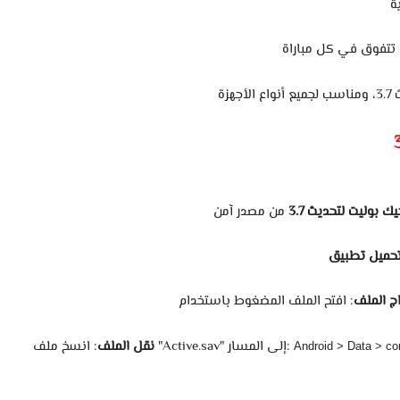
تتفوق
في
كل
3.7،
ومناسب
لجميع
أنواع
يك
بوليت
لتحديث
3.7
من
مصدر
حميل
تطبيق
ج
الملف
:
افتح
الملف
المضغوط
باستخدام
المسار:
إلى
"Active.sav"
نقل
الملف
:
انسخ
ملف
Android > Data > c