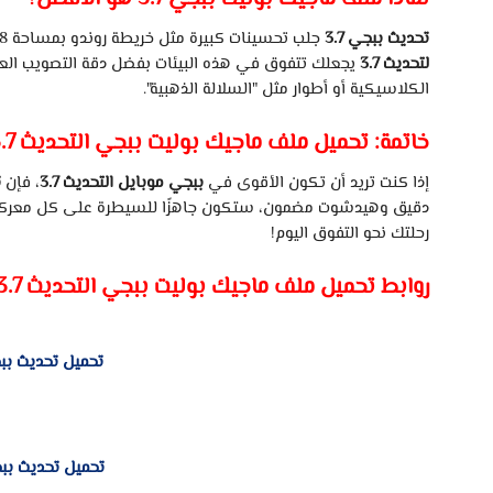
تحديث
ببجي
3.7
جلب
تحسينات
كبيرة
مثل
خريطة
روندو
بمساحة
8×8
لتحديث
3.7
يجعلك
تتفوق
في
هذه
البيئات
بفضل
دقة
التصويب
الع
الكلاسيكية
أو
أطوار
مثل
"السلالة
الذهبية".
خاتمة:
تحميل
ملف
ماجيك
بوليت
ببجي
التحديث
.7
إذا
كنت
تريد
أن
تكون
الأقوى
في
ببجي
موبايل
التحديث
3.7
،
فإن
ت
دقيق
وهيدشوت
مضمون،
ستكون
جاهزًا
للسيطرة
على
كل
معركة
رحلتك
نحو
التفوق
اليوم!
روابط
تحميل
ملف
ماجيك
بوليت
ببجي
التحديث
3.7
تحميل تحديث ببجي 3.7 الكوريه 32 ب
تحميل تحديث ببجي 3.7 العالمية 32 ب