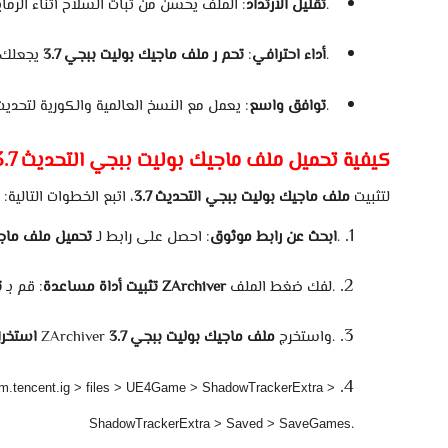
الرماية.
تقليل
الارتداد
:
الملف
يحسن
من
ثبات
السلاح
أثناء
مباراة.
أداء
احترافي
:
تحم
ر
ملف
ماجيك
بوليت
ببجي
3.7
يجعلك
الأجهزة.
توافق
واسع
:
يعمل
مع
النسخ
العالمية
والكورية
لتحديث
كيفية
تحميل
ملف
ماجيك
بوليت
ببجي
التحديث
3.7
لتثبيت
ملف
ماجيك
بوليت
ببجي
التحديث
3.7
،
اتبع
الخطوات
التالية:
آمن.
ابحث
عن
رابط
موثوق
:
احصل
على
رابط
لـ
تحميل
ملف
ماج
الملف.
لفك
ضغط
ZArchiver
تثبيت
أداة
مساعدة
:
قم
بـ
ت
.
واستخرج
ملف
ماجيك
بوليت
ببجي
3.7
ZArchiver
استخرا
om.tencent.ig > files > UE4Game > ShadowTrackerExtra >
.
ShadowTrackerExtra > Saved > SaveGames