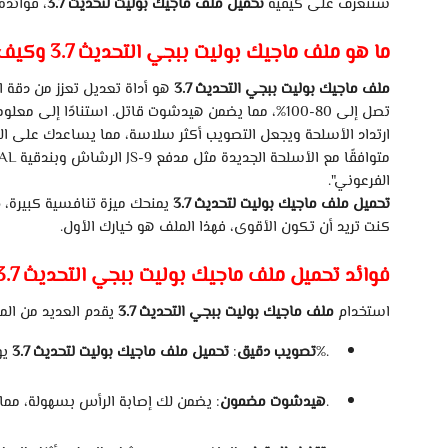
سنتعرف
على
كيفية
تحميل
ملف
ماجيك
بوليت
لتحديث
3.7
،
فوائده،
ما
هو
ملف
ماجيك
بوليت
ببجي
التحديث
3.7
وكيف
ملف
ماجيك
بوليت
ببجي
التحديث
3.7
هو
أداة
تعديل
تعزز
من
دقة
ا
تصل
إلى
80-100%،
مما
يضمن
هيدشوت
قاتل.
استنادًا
إلى
معلوم
ارتداد
الأسلحة
ويجعل
التصويب
أكثر
سلاسة،
مما
يساعدك
على
ال
متوافقًا
مع
الأسلحة
الجديدة
مثل
مدفع
JS-9
الرشاش
وبندقية
AL
الفرعوني".
تحميل
ملف
ماجيك
بوليت
لتحديث
3.7
يمنحك
ميزة
تنافسية
كبيرة،
خ
كنت
تريد
أن
تكون
الأقوى،
فهذا
الملف
هو
خيارك
الأول.
فوائد
تحميل
ملف
ماجيك
بوليت
ببجي
التحديث
3.7
استخدام
ملف
ماجيك
بوليت
ببجي
التحديث
3.7
يقدم
العديد
من
المز
100%.
تصويب
دقيق
:
تحميل
ملف
ماجيك
بوليت
لتحديث
3.7
يو
بسرعة.
هيدشوت
مضمون
:
يضمن
لك
إصابة
الرأس
بسهولة،
مما