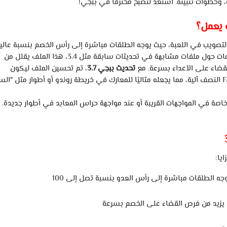
وخطوات
تثبيته.
استعد
لتصبح
محترفًا
في
ببجي!
يعمل؟
لتصويب
في
اللعبة،
حيث
يوجه
الطلقات
مباشرة
إلى
رأس
الخصم
بنسبة
عالي
ات
حول
ملفات
مشابهة
في
تحديثات
سابقة
مثل
3.4،
هذا
الملف
يقلل
من
قضاء
على
الأعداء
بسرعة.
مع
تحديث
ببجي
3.7
،
تم
تحسين
الملف
ليكون
F
النصف
آلية،
مما
يجعله
مثاليًا
للمعارك
في
خريطة
روندو
أو
أطوار
مثل
"الس
اصة
في
المواجهات
القريبة
أو
عند
مواجهة
حراس
المعابد
في
أطوار
جديدة.
ايا:
جه
الطلقات
مباشرة
إلى
رأس
العدو
بنسبة
تصل
إلى
يزيد
من
فرص
القضاء
على
الخصم