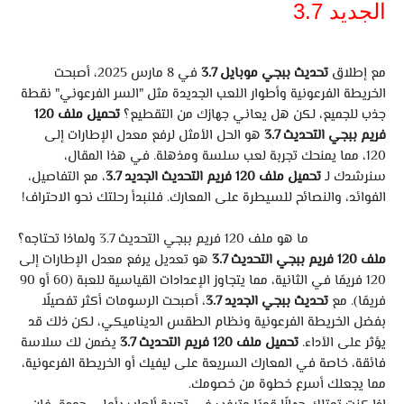
الجديد 3.7
مع إطلاق
تحديث ببجي موبايل 3.7
في 8 مارس 2025، أصبحت
الخريطة الفرعونية وأطوار اللعب الجديدة مثل "السر الفرعوني" نقطة
جذب للجميع، لكن هل يعاني جهازك من التقطيع؟
تحميل ملف 120
فريم ببجي التحديث 3.7
هو الحل الأمثل لرفع معدل الإطارات إلى
120، مما يمنحك تجربة لعب سلسة ومذهلة. في هذا المقال،
سنرشدك لـ
تحميل ملف 120 فريم التحديث الجديد 3.7
، مع التفاصيل،
الفوائد، والنصائح للسيطرة على المعارك. فلنبدأ رحلتك نحو الاحتراف!
ما هو ملف 120 فريم ببجي التحديث 3.7 ولماذا تحتاجه؟
ملف 120 فريم ببجي التحديث 3.7
هو تعديل يرفع معدل الإطارات إلى
120 فريمًا في الثانية، مما يتجاوز الإعدادات القياسية للعبة (60 أو 90
فريمًا). مع
تحديث ببجي الجديد 3.7
، أصبحت الرسومات أكثر تفصيلًا
بفضل الخريطة الفرعونية ونظام الطقس الديناميكي، لكن ذلك قد
يؤثر على الأداء.
تحميل ملف 120 فريم التحديث 3.7
يضمن لك سلاسة
فائقة، خاصة في المعارك السريعة على ليفيك أو الخريطة الفرعونية،
مما يجعلك أسرع خطوة من خصومك.