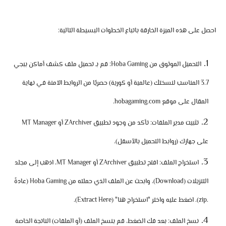
احصل على هذه الميزة الخارقة باتباع الخطوات البسيطة التالية:
التحميل الموثوق من Hoba Gaming:
قم بـ
تحميل ملف كشف أماكن ببجي
3.7
المناسب لنسختك (عالمية أو كورية)
حصريًا
من الروابط الآمنة في نهاية
المقال على موقع
hobagaming.com
.
تثبيت مدير الملفات:
تأكد من وجود تطبيق
ZArchiver
أو
MT Manager
على جهازك (روابط التحميل بالأسفل).
استخراج الملف:
افتح تطبيق ZArchiver أو MT Manager، اذهب إلى مجلد
التنزيلات (Download)، وابحث عن الملف الذي حملته من
Hoba Gaming
(عادةً
.zip). اضغط عليه واختر "استخراج هنا" (Extract Here).
نسخ الملف:
بعد فك الضغط، قم بنسخ الملف (أو الملفات) الناتجة الخاصة