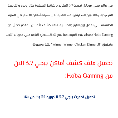
في عالم ببجي موبايل
تحديث 3.7
المليء بالخرائط المعقدة مثل روندو والخريطة
الفرعونية، واللاعبين المحترفين، تعد القدرة على معرفة أماكن الأعداء هي الميزة
الحاسمة التي تفصل بين الفوز والخسارة.
ملف كشف الأماكن
المقدم حصريًا من
Hoba Gaming
يمنحك هذه القوة، مما يتيح لك السيطرة التامة على مجريات اللعب
وتحقيق "الـ Winner Winner Chicken Dinner" بثقة وسهولة.
تحميل ملف كشف أماكن ببجي 3.7 الآن
من Hoba Gaming:
تحميل تحديث ببجي 3.7 الكوريه 32 بت من هنا