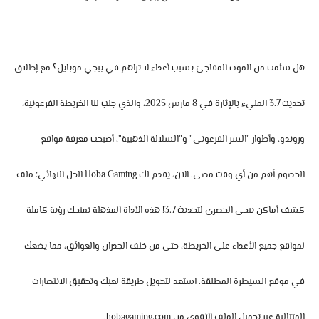
هل سئمت من الموت المفاجئ بسبب أعداء لا تراهم في ببجي موبايل؟ مع إطلاق
تحديث 3.7
المليء بالإثارة في 8 مارس 2025، والذي جلب لنا الخريطة الفرعونية،
وروندو، وأطوار "السر الفرعوني" و"السلالة الذهبية"، أصبحت معرفة مواقع
الخصوم أهم من أي وقت مضى. الآن، يقدم لك
Hoba Gaming
الحل النهائي:
ملف
كشف أماكن ببجي الحصري لتحديث 3.7
! هذه الأداة المذهلة تمنحك رؤية كاملة
لمواقع جميع الأعداء على الخريطة، حتى من خلف الجدران والعوائق، مما يضعك
في موقع السيطرة المطلقة. استعد لتحويل طريقة لعبك وتحقيق الانتصارات
المتتالية عبر
تحميل الملف
الأقوى من
hobagaming.com
.