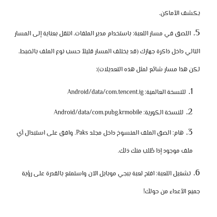
بكشف الأماكن.
اللصق في مسار اللعبة:
باستخدام مدير الملفات، انتقل بعناية إلى المسار
التالي داخل ذاكرة جهازك (قد يختلف المسار قليلاً حسب نوع الملف بالضبط،
لكن هذا مسار شائع لمثل هذه التعديلات):
للنسخة العالمية:
Android/data/com.tencent.ig
للنسخة الكورية:
Android/data/com.pubg.krmobile
هام:
الصق الملف المنسوخ داخل مجلد
Paks
. وافق على استبدال أي
ملف موجود إذا طُلب منك ذلك.
تشغيل اللعبة:
افتح لعبة ببجي موبايل الآن واستمتع بالقدرة على رؤية
جميع الأعداء من حولك!