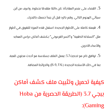
القضاء على عنصر المفاجأة:
كن دائمًا متقدمًا بخطوة، واعرف من أين
سيأتي الهجوم التالي، وقم بالرد قبل أن يبدأ خصمك بالتحرك.
هيمنة كاملة على الأطوار الجديدة:
استغل هذه الميزة للتفوق في أطوار
مثل "السلالة الذهبية" و"السر الفرعوني" بكشف أماكن حراس المعابد
والأعداء الآخرين.
توافق تام مع تحديث 3.7:
يعمل الملف بسلاسة مع أحدث محتوى للعبة،
بما في ذلك الأسلحة الجديدة (JS-9, FAL) والخرائط المضافة.
كيفية تحميل وتثبيت ملف كشف أماكن
ببجي 3.7 (الطريقة الحصرية من Hoba
Gaming):