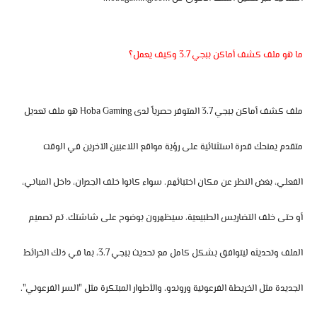
ما هو ملف كشف أماكن ببجي 3.7 وكيف يعمل؟
ملف كشف أماكن ببجي 3.7
المتوفر حصرياً لدى
Hoba Gaming
هو ملف تعديل
متقدم يمنحك قدرة استثنائية على رؤية مواقع اللاعبين الآخرين في الوقت
الفعلي، بغض النظر عن مكان اختبائهم. سواء كانوا خلف الجدران، داخل المباني،
أو حتى خلف التضاريس الطبيعية، سيظهرون بوضوح على شاشتك. تم تصميم
الملف وتحديثه ليتوافق بشكل كامل مع
تحديث ببجي 3.7
، بما في ذلك الخرائط
الجديدة مثل الخريطة الفرعونية وروندو، والأطوار المبتكرة مثل "السر الفرعوني".