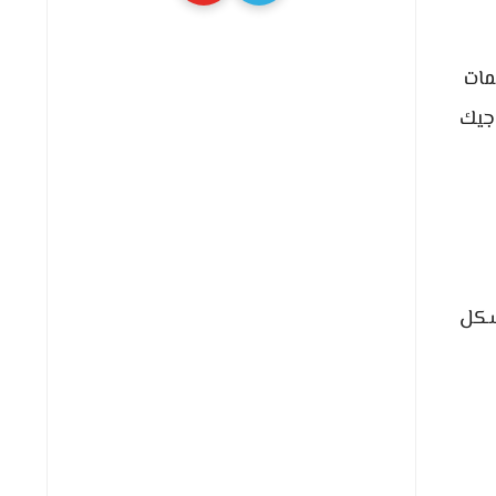
مات
جيك
بشكل